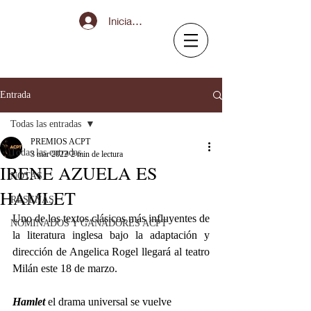
Iniciar sesión
Entrada
Todas las entradas
PREMIOS ACPT
Todas las entradas
3 mar 2022
2 min de lectura
IRENE AZUELA ES
NOTAS
HAMLET
RESEÑAS
Uno de los textos clásicos más influyentes de 
NOMINADOS Y GANADORES ACPT
la literatura inglesa bajo la adaptación y 
dirección de Angelica Rogel llegará al teatro 
Milán este 18 de marzo.
Hamlet
 el drama universal se vuelve 