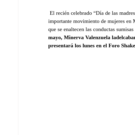
 El recién celebrado “Día de las madres” llegó a México en 1922 con el propósito de detener un 
importante movimiento de mujeres en Mé
que se enaltecen las conductas sumisas 
mayo, Minerva Valenzuela ladelcabare
presentará los lunes en el Foro Shak