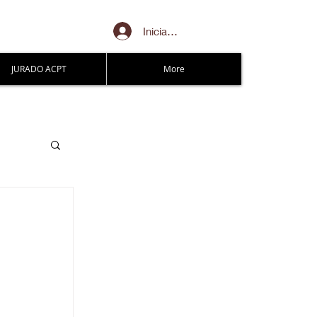
Iniciar sesión
JURADO ACPT
More