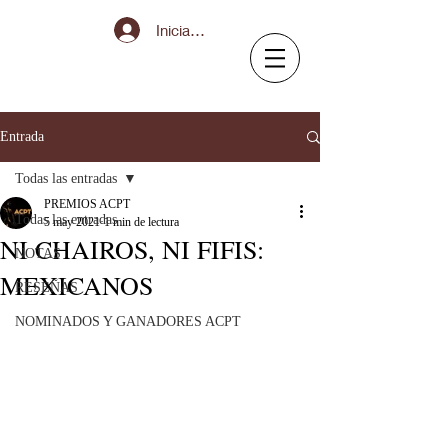
Iniciar sesión
Entrada
Todas las entradas
PREMIOS ACPT
Todas las entradas
5 may 2021
1 min de lectura
NI CHAIROS, NI FIFIS:
NOTAS
MEXICANOS
RESEÑAS
NOMINADOS Y GANADORES ACPT