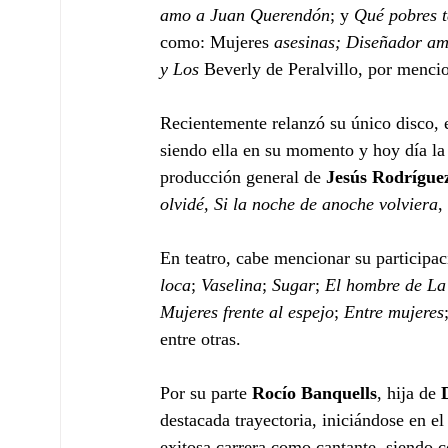
amo a Juan Querendón
; y 
Qué pobres t
como: Mujeres 
asesinas; Diseñador amb
y Los
 Beverly de Peralvillo, por menci
Recientemente relanzó su único disco, e
siendo ella en su momento y hoy día la 
producción general de 
Jesús Rodrígue
olvidé, Si la noche de anoche volviera
,
En teatro, cabe mencionar su participac
loca
; 
Vaselina
; 
Sugar
; 
El hombre de L
Mujeres frente al espejo
; 
Entre mujeres
entre otras.
Por su parte 
Rocío Banquells
, hija de 
destacada trayectoria, iniciándose en el
exitosa carrera como cantante, siendo 