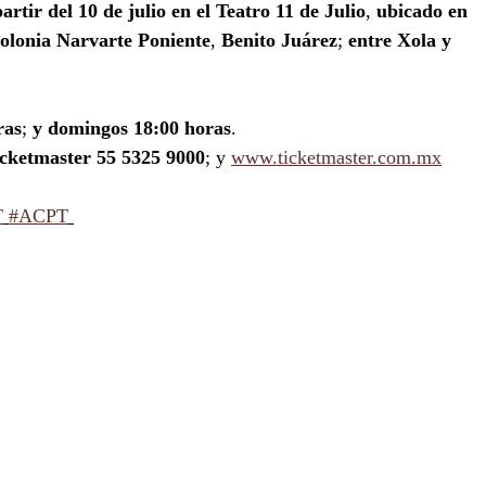
artir del 10 de julio en el Teatro 11 de Julio
, 
ubicado en 
olonia Narvarte Poniente
, 
Benito Juárez
; 
entre Xola y 
ras
; 
y domingos 18:00 horas
. 
Ticketmaster 55 5325 9000
; y 
www.ticketmaster.com.mx
T
#ACPT