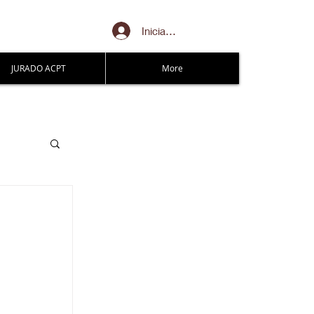
Iniciar sesión
JURADO ACPT
More