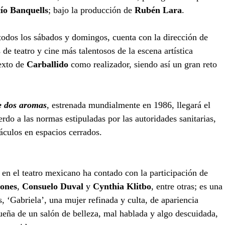
ío Banquells
; bajo la producción de 
Rubén Lara
.
todos los sábados y domingos, cuenta con la dirección de 
 de teatro y cine más talentosos de la escena artística 
exto de 
Carballido
 como realizador, siendo así un gran reto 
e dos aromas
, estrenada mundialmente en 1986, llegará el 
rdo a las normas estipuladas por las autoridades sanitarias, 
áculos en espacios cerrados.
a en el teatro mexicano ha contado con la participación de 
ones
, 
Consuelo Duval
 y 
Cynthia Klitbo
, entre otras; es una 
 ‘Gabriela’, una mujer refinada y culta, de apariencia 
dueña de un salón de belleza, mal hablada y algo descuidada, 