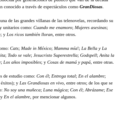
han conocido a través de espectáculos como 
GranDiosas
.
 una de las grandes villanas de las telenovelas, recordando su 
y unitarios como: 
Cuando me enamoro
; 
Mujeres asesinas
; 
a
; y 
Los ricos también lloran
, entre otros.
como: 
Cats
; 
Made in México
; 
Mamma mía
!; 
La Bella y La 
ita
; 
Todo se vale
; 
Jesucristo Superestrella
; 
Godspell
; 
Anita la
e
; 
Los años imposibles
; y 
Cosas de mamá y papá
, entre otras.
s de estudio como: 
Con él
; 
Entrega total
; 
En el alambre
; 
éxitos); y 
Las Grandiosas en vivo
, entre otros; de los que se 
: 
No soy una muñeca
; 
Luna mágica
; 
Con él
; 
Abrázame
; 
Ese 
 y 
En el alambre
, por mencionar algunos.