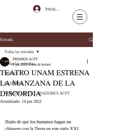
Iniciar sesión
Entrada
Todas las entradas
PREMIOS ACPT
Todas las entradas
8 jun 2022
3 min de lectura
TEATRO UNAM ESTRENA
NOTAS
LA MANZANA DE LA
RESEÑAS
DISCORDIA
NOMINADOS Y GANADORES ACPT
Actualizado:
14 jun 2022
Harto de que los humanos hagan un 
chiquero con la Tierra en este siglo XXI, 