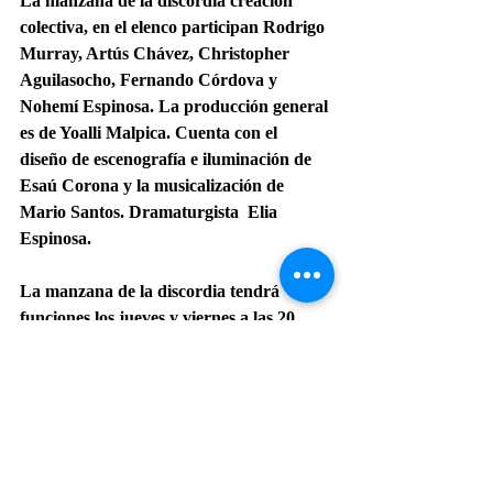
La manzana de la discordia creación 
colectiva, en el elenco participan Rodrigo 
Murray, Artús Chávez, Christopher 
Aguilasocho, Fernando Córdova y 
Nohemí Espinosa. La producción general 
es de Yoalli Malpica. Cuenta con el 
diseño de escenografía e iluminación de 
Esaú Corona y la musicalización de 
Mario Santos. Dramaturgista  Elia 
Espinosa.
La manzana de la discordia tendrá 
funciones los jueves y viernes a las 20 
horas, sábados a las 19 horas y domingos 
a las 18 horas, en el  Foro Sor Juana Inés 
de la Cruz hasta el 2 de julio y del 4 al 27 
de agosto.
#PRESENCIAACPT
#PREMIOSACPT