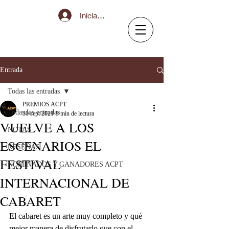
Iniciar sesión
Entrada
Todas las entradas
PREMIOS ACPT
Todas las entradas
30 sept 2021
3 min de lectura
VUELVE A LOS
NOTAS
ESCENARIOS EL
RESEÑAS
FESTIVAL
NOMINADOS Y GANADORES ACPT
INTERNACIONAL DE
CABARET
El cabaret es un arte muy completo y qué 
mejor manera de disfrutarlo que con el 