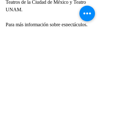
Teatros de la Ciudad de México y Teatro 
UNAM.
Para más información sobre espectáculos, 
sedes, artistas y precios visita su página  
https://festivaldecabaret.com/
#PRESENCIAACPT
#PREMIOSACPT
#ACPT