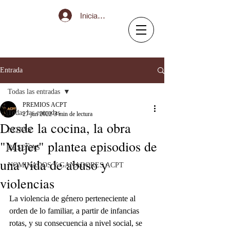
Iniciar sesión
Entrada
Todas las entradas
PREMIOS ACPT
Todas las entradas
27 jun 2022
3 min de lectura
Desde la cocina, la obra
NOTAS
"Mujer" plantea episodios de
RESEÑAS
una vida de abuso y
NOMINADOS Y GANADORES ACPT
violencias
La violencia de género perteneciente al 
orden de lo familiar, a partir de infancias 
rotas, y su consecuencia a nivel social, se 