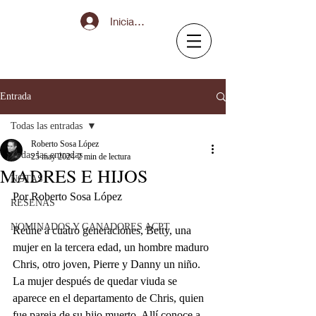
Iniciar sesión
Entrada
Todas las entradas
Roberto Sosa López
Todas las entradas
25 may 2024
2 min de lectura
MADRES E HIJOS
NOTAS
Por Roberto Sosa López
RESEÑAS
NOMINADOS Y GANADORES ACPT
Reúne a cuatro generaciones, Betty, una 
mujer en la tercera edad, un hombre maduro 
Chris, otro joven, Pierre y Danny un niño. 
La mujer después de quedar viuda se 
aparece en el departamento de Chris, quien 
fue pareja de su hijo muerto. Allí conoce a 