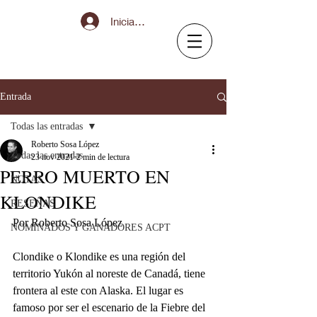
Iniciar sesión
Entrada
Todas las entradas
Roberto Sosa López
Todas las entradas
23 nov 2021
2 min de lectura
PERRO MUERTO EN
NOTAS
KLONDIKE
RESEÑAS
Por Roberto Sosa López
NOMINADOS Y GANADORES ACPT
Clondike o Klondike es una región del 
territorio Yukón al noreste de Canadá, tiene 
frontera al este con Alaska. El lugar es 
famoso por ser el escenario de la Fiebre del 