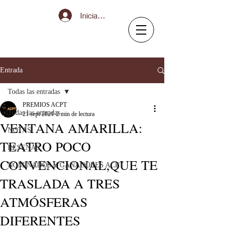
Iniciar sesión
Entrada
Todas las entradas
PREMIOS ACPT
Todas las entradas
21 sept 2021
2 min de lectura
VENTANA AMARILLA:
NOTAS
TEATRO POCO
RESEÑAS
CONVENCIONAL,QUE TE
NOMINADOS Y GANADORES ACPT
TRASLADA A TRES
ATMÓSFERAS
DIFERENTES