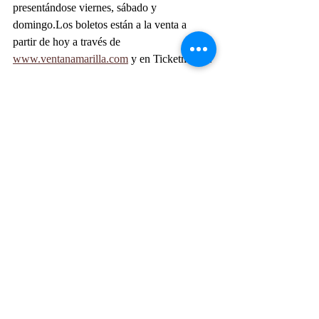
presentándose viernes, sábado y 
domingo.Los boletos están a la venta a 
partir de hoy a través de 
www.ventanamarilla.com
 y en Ticketmaster.
#PRESENCIAACPT
#PREMIOSACPT
#ACPT
VENTANA AMARILLA. Foto otorgada por la 
producción