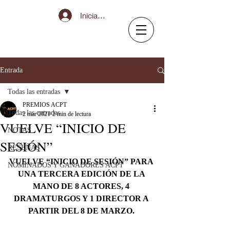
Iniciar sesión
Entrada
Todas las entradas
PREMIOS ACPT
Todas las entradas
2 mar 2021
2 min de lectura
VUELVE “INICIO DE
NOTAS
SESIÓN”
RESEÑAS
VUELVE “INICIO DE SESIÓN” PARA 
NOMINADOS Y GANADORES ACPT
UNA TERCERA EDICIÓN DE LA 
MANO DE 8 ACTORES, 4 
DRAMATURGOS Y 1 DIRECTOR A 
PARTIR DEL 8 DE MARZO.