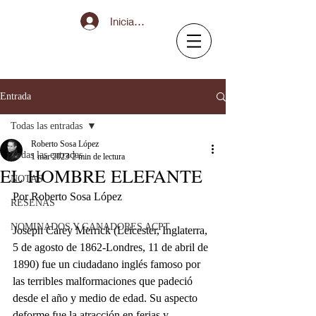
Iniciar sesión
Entrada
Todas las entradas
Roberto Sosa López
Todas las entradas
1 mar 2023
2 min de lectura
EL HOMBRE ELEFANTE
NOTAS
Por Roberto Sosa López 
RESEÑAS
NOMINADOS Y GANADORES ACPT
Joseph Carey Merrick (Leicester, Inglaterra, 
5 de agosto de 1862-Londres, 11 de abril de 
1890) fue un ciudadano inglés famoso por 
las terribles malformaciones que padeció 
desde el año y medio de edad. Su aspecto 
deforme fue la atracción en ferias y 