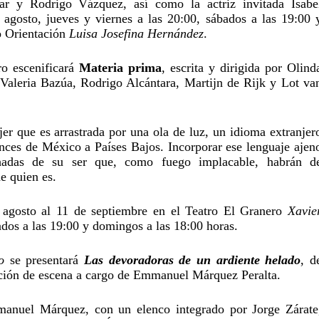
 y Rodrigo Vázquez, así como la actriz invitada Isabel
 agosto, jueves y viernes a las 20:00, sábados a las 19:00 y
o Orientación 
Luisa Josefina Hernández
.
o escenificará
 Materia prima
, escrita y dirigida por Olinda
 Valeria Bazúa, Rodrigo Alcántara, Martijn de Rijk y Lot van
er que es arrastrada por una ola de luz, un idioma extranjero
ces de México a Países Bajos. Incorporar ese lenguaje ajeno
chadas de su ser que, como fuego implacable, habrán de
e quien es.
agosto al 11 de septiembre en el Teatro El Granero 
Xavier
ados a las 19:00 y domingos a las 18:00 horas. 
o
 se presentará 
Las devoradoras de un ardiente helado
, de
ción de escena a cargo de Emmanuel Márquez Peralta. 
anuel Márquez, con un elenco integrado por Jorge Zárate,