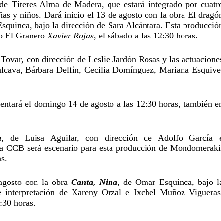
l de Títeres Alma de Madera, que estará integrado por cuatro
ñas y niños. Dará inicio el 13 de agosto con la obra El dragón
Esquinca, bajo la dirección de Sara Alcántara. Esta producción
ro El Granero 
Xavier Rojas
, el sábado a las 12:30 horas. 
 Tovar, con dirección de Leslie Jardón Rosas y las actuaciones
lcava, Bárbara Delfín, Cecilia Domínguez, Mariana Esquivel
sentará el domingo 14 de agosto a las 12:30 horas, también en
a
, de Luisa Aguilar, con dirección de Adolfo García e
ala CCB será escenario para esta producción de Mondomeraki,
as.
agosto con la obra 
Canta, Nina
, de Omar Esquinca, bajo la
 interpretación de Xareny Orzal e Ixchel Muñoz Vigueras.
:30 horas.