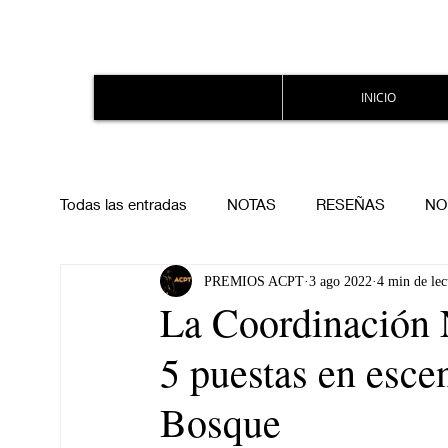
INICIO
Todas las entradas
NOTAS
RESEÑAS
NO
PREMIOS ACPT
3 ago 2022
4 min de lec
La Coordinación N
5 puestas en escen
Bosque