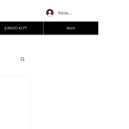
Iniciar sesión
JURADO ACPT
More