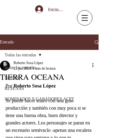
Iniciar sesión
Entrada
Todas las entradas
Roberto Sosa López
Todas las entradas
22 jun 2023
1 min de lectura
TIERRA OCEANA
NOTAS
Por 
Roberto Sosa López
RESEÑAS
NOMINADOS Y GANADORES ACPT
Se puede hacer teatro con una gran 
producción y también con muy poca si se 
tiene una buena obra, buen director y 
grandes actores. Los personajes se paran en 
un escenario semivacío -apenas una escalera 
que sirve para sentarse y lo que tu 