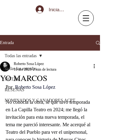
Iniciar sesión
Entrada
Todas las entradas
Roberto Sosa López
Todas las entradas
10 abr 2025
2 min de lectura
YO MARCOS
NOTAS
Por  
Roberto Sosa López
RESEÑAS
NOMINADOS Y GANADORES ACPT
No conocía la obra, sé que tuvo temporada 
en La Capilla Teatro en 2024; me llegó la 
invitación para esta nueva temporada, el 
tema me pareció interesante. Me acerqué al 
Teatro del Pueblo para ver el unipersonal, 
para conocer la historia de Marcos Cipac. 